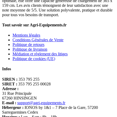
optimale, elle offre une capacité généreuse de chargement de 365 x
159 cm. Les avis clients témoignent de leur satisfaction avec une
note moyenne de 5/5. Une solution polyvalente, pratique et durable
pour tous vos besoins de transport.
Tout savoir sur Agri-Equipements.fr
Mentions légales
Conditions Générales de Vente
Politique de retours
Politique de livraison
Médiation et règlement des litiges
Politique de cookies (UE)
Infos
SIREN :
353 795 255
SIRET :
353 795 255 00028
Adresse :
31 Rue Principale
67260 HINSINGEN
E-mail :
support@agri-equipements.fr
Hébergeur :
IONOS by 1&1 – 7 Place de la Gare, 57200
Sarreguemines Cedex
Horaires :
Lun – Sam : 8h – 18h