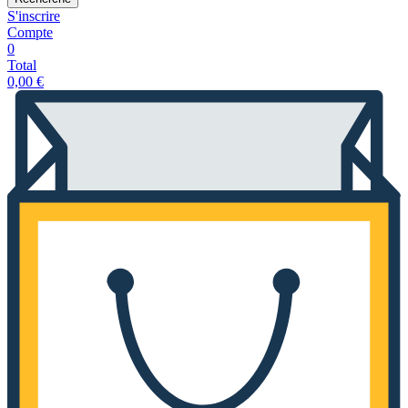
S'inscrire
Compte
0
Total
0,00
€