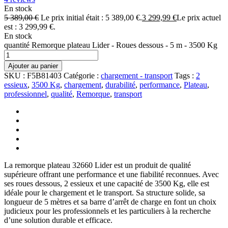
En stock
5 389,00
€
Le prix initial était : 5 389,00 €.
3 299,99
€
Le prix actuel
est : 3 299,99 €.
En stock
quantité Remorque plateau Lider - Roues dessous - 5 m - 3500 Kg
Ajouter au panier
SKU :
F5B81403
Catégorie :
chargement - transport
Tags :
2
essieux
,
3500 Kg
,
chargement
,
durabilité
,
performance
,
Plateau
,
professionnel
,
qualité
,
Remorque
,
transport
La remorque plateau 32660 Lider est un produit de qualité
supérieure offrant une performance et une fiabilité reconnues. Avec
ses roues dessous, 2 essieux et une capacité de 3500 Kg, elle est
idéale pour le chargement et le transport. Sa structure solide, sa
longueur de 5 mètres et sa barre d’arrêt de charge en font un choix
judicieux pour les professionnels et les particuliers à la recherche
d’une solution durable et efficace.