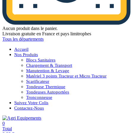
Aucun produit dans le panier.
Livraison gratuite en France et pays limitrophes
Tous les départements
Accueil
Nos Produits
Blocs Sanitaires
Chargement & Transport
Manutention & Levage
Matériel 3 points Tracteur et Micro Tracteur
Scarificateur
Tondeuse Thermique
Tondeuses Autoportées
Tronconneuse
Suivez Votre Colis
Contactez-Nous
0
Total