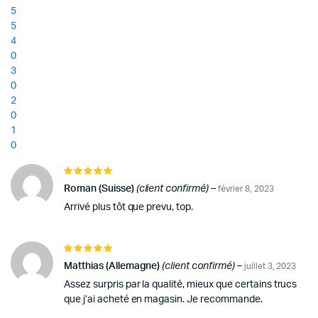
notations
5
client
5
4
0
3
0
2
0
1
0
Note
5
sur 5
Roman (Suisse)
(client confirmé)
–
février 8, 2023
Arrivé plus tôt que prevu, top.
Note
5
sur 5
Matthias (Allemagne)
(client confirmé)
–
juillet 3, 2023
Assez surpris par la qualité, mieux que certains trucs
que j’ai acheté en magasin. Je recommande.