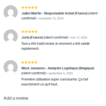
Note
5
sur 5
Julien Martin – Responsable Achat (France)
(client
confirmé)
–
novembre 13, 2024
Note
5
sur 5
Joris (France)
(client confirmé)
–
mai 12, 2025
Tout a été traité nickel, le virement a été validé
rapidement.
Note
5
sur 5
Wout Janssens – Analyste Logistique (Belgique)
(client confirmé)
–
septembre 5, 2025
Première utilisation super concluante. Ça fait
exactement ce qu’il faut.
Add a review