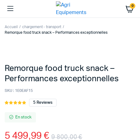
0
Accueil
chargement - transport
Remorque food truck snack – Performances exceptionnelles
Remorque food truck snack –
Performances exceptionnelles
SKU :
1E0EAF15
5
Reviews
Noté
5
5.00
sur 5
basé sur
En stock
notations
client
5 499,99
€
9 800,00
€