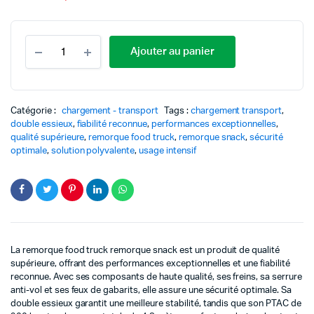
Le
Le
quantité
prix
prix
Ajouter au panier
Remorque
food
initial
actuel
truck
snack
était :
est :
-
Catégorie :
chargement - transport
Tags :
chargement transport
,
Performances
double essieux
,
fiabilité reconnue
,
performances exceptionnelles
,
exceptionnelles
9
5
qualité supérieure
,
remorque food truck
,
remorque snack
,
sécurité
optimale
,
solution polyvalente
,
usage intensif
800,00 €.
499,99 €.
La remorque food truck remorque snack est un produit de qualité
supérieure, offrant des performances exceptionnelles et une fiabilité
reconnue. Avec ses composants de haute qualité, ses freins, sa serrure
anti-vol et ses feux de gabarits, elle assure une sécurité optimale. Sa
double essieux garantit une meilleure stabilité, tandis que son PTAC de