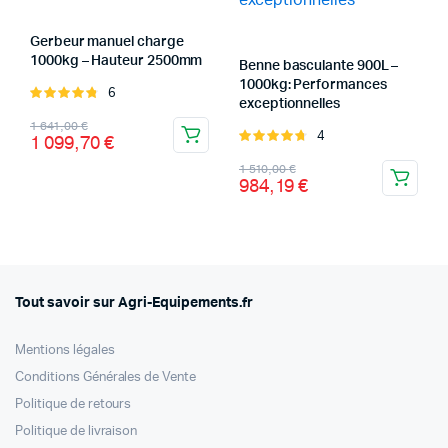
Gerbeur manuel charge
1000kg – Hauteur 2500mm
Benne basculante 900L –
1000kg: Performances
6
Note
exceptionnelles
4.83
sur 5
Le
Le
1 641,00
€
4
Note
1 099,70
€
prix
prix
4.75
sur 5
Le
Le
1 510,00
€
initial
actuel
984,19
€
prix
prix
était :
est :
initial
actuel
1
1
était :
est :
641,00 €.
099,70 €.
1
984,19 €.
510,00 €.
Tout savoir sur Agri-Equipements.fr
Mentions légales
Conditions Générales de Vente
Politique de retours
Politique de livraison