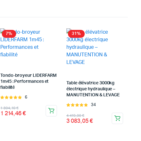
7%
31%
Tondo-broyeur LIDERFARM
1m45 : Performances et
Table élévatrice 3000kg
fiabilité
électrique hydraulique –
MANUTENTION & LEVAGE
6
Note
5.00
sur 5
34
Note
Le
Le
1 304,10
€
4.94
sur 5
1 214,46
€
Le
Le
prix
prix
4 419,00
€
3 083,05
€
prix
prix
initial
actuel
initial
actuel
était :
est :
était :
est :