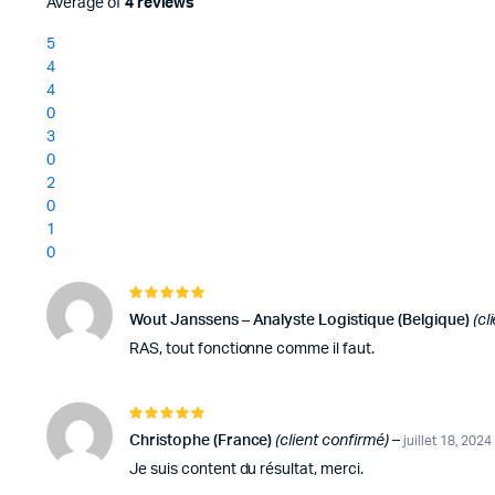
Average of
4 reviews
basé sur
notations
5
client
4
4
0
3
0
2
0
1
0
Note
5
sur 5
Wout Janssens – Analyste Logistique (Belgique)
(cl
RAS, tout fonctionne comme il faut.
Note
5
sur 5
Christophe (France)
(client confirmé)
–
juillet 18, 2024
Je suis content du résultat, merci.