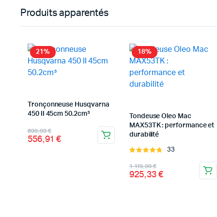
Produits apparentés
21%
18%
Tronçonneuse Husqvarna
450 II 45cm 50.2cm³
Tondeuse Oleo Mac
MAX53TK : performance et
Le
Le
699,99
€
durabilité
556,91
€
prix
prix
33
Note
initial
actuel
4.85
sur 5
Le
Le
1 119,99
€
était :
est :
925,33
€
prix
prix
699,99 €.
556,91 €.
initial
actuel
était :
est :