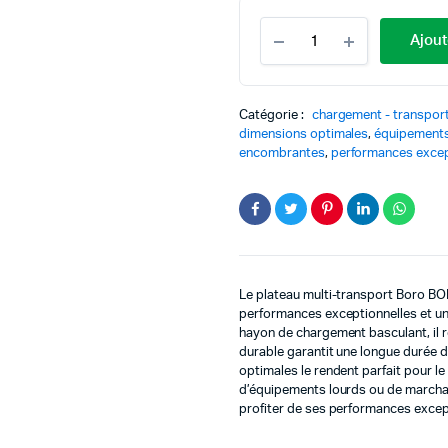
quantité
Ajout
Plateau
multi-
transport
Boro
Catégorie :
chargement - transpor
BOP
dimensions optimales
,
équipements
737H
encombrantes
,
performances excep
1300
kg
Le plateau multi-transport Boro BO
performances exceptionnelles et une
hayon de chargement basculant, il r
durable garantit une longue durée d
optimales le rendent parfait pour l
d’équipements lourds ou de marcha
profiter de ses performances excep