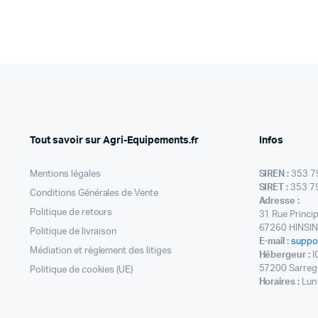
1
925,33 €.
119,99 €.
Tout savoir sur Agri-Equipements.fr
Infos
Mentions légales
SIREN :
353 7
SIRET :
353 7
Conditions Générales de Vente
Adresse :
Politique de retours
31 Rue Princi
67260 HINSI
Politique de livraison
E-mail :
suppo
Médiation et règlement des litiges
Hébergeur :
I
57200 Sarreg
Politique de cookies (UE)
Horaires :
Lun 