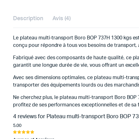
Description
Avis (4)
Le plateau multi-transport Boro BOP 737H 1300 kgs est 
conçu pour répondre à tous vos besoins de transport,
Fabriqué avec des composants de haute qualité, ce plat
garantit une longue durée de vie, vous offrant un excell
Avec ses dimensions optimales, ce plateau multi-trans
transporter des équipements lourds ou des marchandis
Ne cherchez plus, le plateau multi-transport Boro BOP 
profitez de ses performances exceptionnelles et de sa fi
4 reviews for
Plateau multi-transport Boro BOP 7
5.00
Noté
4
5.00
sur 5