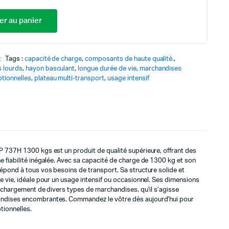
prix
prix
er au panier
initial
actuel
t
Tags :
capacité de charge
,
composants de haute qualité.
,
était :
est :
 lourds
,
hayon basculant
,
longue durée de vie
,
marchandises
tionnelles
,
plateau multi-transport
,
usage intensif
2
1
100,00 €.
743,00 €.
P 737H 1300 kgs est un produit de qualité supérieure, offrant des
 fiabilité inégalée. Avec sa capacité de charge de 1300 kg et son
épond à tous vos besoins de transport. Sa structure solide et
e vie, idéale pour un usage intensif ou occasionnel. Ses dimensions
e chargement de divers types de marchandises, qu’il s’agisse
ndises encombrantes. Commandez le vôtre dès aujourd’hui pour
tionnelles.