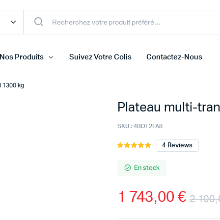
Nos Produits
Suivez Votre Colis
Contactez-Nous
H 1300 kg
Plateau multi-tr
SKU :
4BDF2FA8
4
Reviews
Noté
4
5.00
sur 5
basé sur
En stock
notations
client
1 743,00
€
2 100