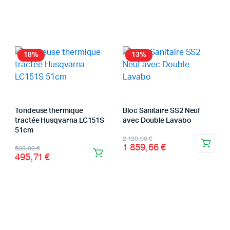
18%
13%
Tondeuse thermique
Bloc Sanitaire SS2 Neuf
tractée Husqvarna LC151S
avec Double Lavabo
51cm
Le
Le
2 120,00
€
1 859,66
€
Le
Le
599,99
€
prix
prix
495,71
€
prix
prix
initial
actuel
initial
actuel
était :
est :
était :
est :
2
1
599,99 €.
495,71 €.
120,00 €.
859,66 €.