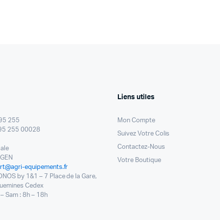
Liens utiles
95 255
Mon Compte
95 255 00028
Suivez Votre Colis
Contactez-Nous
pale
NGEN
Votre Boutique
rt@agri-equipements.fr
ONOS by 1&1 – 7 Place de la Gare,
uemines Cedex
– Sam : 8h – 18h