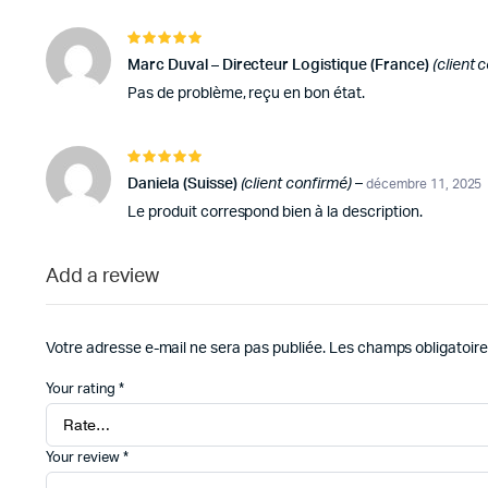
Note
5
sur 5
Marc Duval – Directeur Logistique (France)
(client 
Pas de problème, reçu en bon état.
Note
5
sur 5
Daniela (Suisse)
(client confirmé)
–
décembre 11, 2025
Le produit correspond bien à la description.
Add a review
Votre adresse e-mail ne sera pas publiée.
Les champs obligatoire
Your rating
*
Your review
*