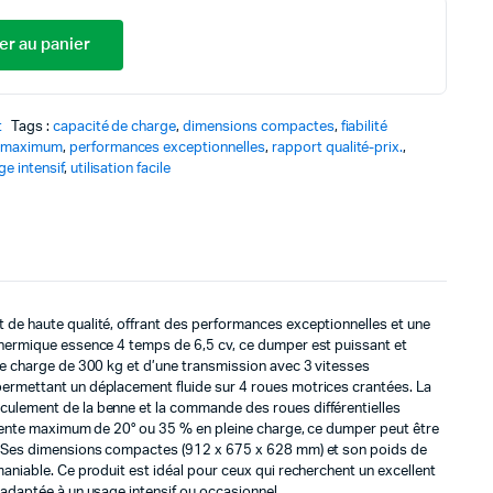
prix
prix
er au panier
initial
actuel
t
Tags :
capacité de charge
,
dimensions compactes
,
fiabilité
était :
est :
 maximum
,
performances exceptionnelles
,
rapport qualité-prix.
,
ge intensif
,
utilisation facile
1
715,00 €.
315,00 €.
 de haute qualité, offrant des performances exceptionnelles et une
thermique essence 4 temps de 6,5 cv, ce dumper est puissant et
 de charge de 300 kg et d’une transmission avec 3 vitesses
permettant un déplacement fluide sur 4 roues motrices crantées. La
culement de la benne et la commande des roues différentielles
e pente maximum de 20° ou 35 % en pleine charge, ce dumper peut être
s. Ses dimensions compactes (912 x 675 x 628 mm) et son poids de
maniable. Ce produit est idéal pour ceux qui recherchent un excellent
 adaptée à un usage intensif ou occasionnel.