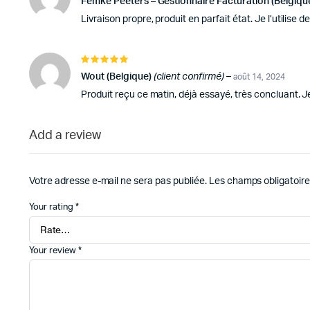
Femke Peeters – Gestionnaire Facturation (Belgiqu
Livraison propre, produit en parfait état. Je l’utilise d
Note
5
sur 5
Wout (Belgique)
(client confirmé)
–
août 14, 2024
Produit reçu ce matin, déjà essayé, très concluant.
Add a review
Votre adresse e-mail ne sera pas publiée.
Les champs obligatoire
Your rating
*
Your review
*