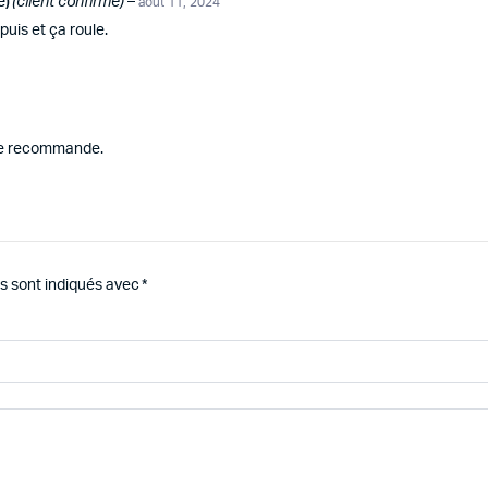
e)
(client confirmé)
–
août 11, 2024
epuis et ça roule.
 Je recommande.
s sont indiqués avec
*