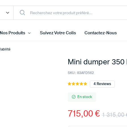
Nos Produits
Suivez Votre Colis
Contactez-Nous
abilité
Mini dumper 350 R
SKU :
83AFD562
4
Reviews
Noté
4
5.00
sur 5
basé sur
En stock
notations
client
715,00
€
1 315,00