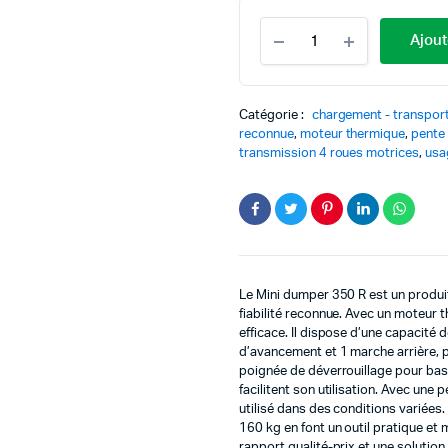
quantité
Ajout
Mini
dumper
350
R
Catégorie :
chargement - transpor
-
reconnue
,
moteur thermique
,
pente
Performances
transmission 4 roues motrices
,
usa
et
fiabilité
Le Mini dumper 350 R est un produit
fiabilité reconnue. Avec un moteur 
efficace. Il dispose d’une capacité
d’avancement et 1 marche arrière, 
poignée de déverrouillage pour bas
facilitent son utilisation. Avec un
utilisé dans des conditions variée
160 kg en font un outil pratique et 
rapport qualité-prix et une solution