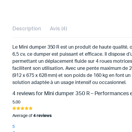
Description
Avis (4)
Le Mini dumper 350 R est un produit de haute qualité,
6,5 cv, ce dumper est puissant et efficace. Il dispose 
permettant un déplacement fluide sur 4 roues motrices
facilitent son utilisation. Avec une pente maximum de 
(912 x 675 x 628 mm) et son poids de 160 kg en font un 
solution adaptée à un usage intensif ou occasionnel.
4 reviews for
Mini dumper 350 R – Performances et 
5.00
Noté
4
5.00
sur 5
Average of
4 reviews
basé sur
notations
5
client