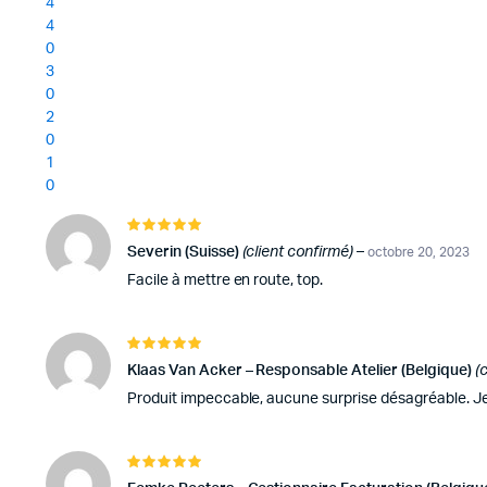
4
4
0
3
0
2
0
1
0
Note
5
sur 5
Severin (Suisse)
(client confirmé)
–
octobre 20, 2023
Facile à mettre en route, top.
Note
5
sur 5
Klaas Van Acker – Responsable Atelier (Belgique)
(
Produit impeccable, aucune surprise désagréable. Je
Note
5
sur 5