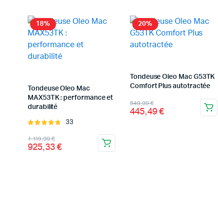
18%
20%
Tondeuse Oleo Mac G53TK
Comfort Plus autotractée
Tondeuse Oleo Mac
MAX53TK : performance et
Le
Le
549,99
€
durabilité
445,49
€
prix
prix
33
Note
initial
actuel
4.85
sur 5
Le
Le
1 119,99
€
était :
est :
925,33
€
prix
prix
549,99 €.
445,49 €.
initial
actuel
était :
est :
1
925,33 €.
119,99 €.