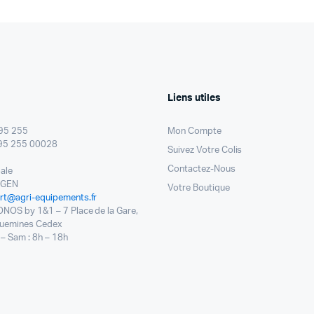
Liens utiles
95 255
Mon Compte
95 255 00028
Suivez Votre Colis
Contactez-Nous
pale
NGEN
Votre Boutique
rt@agri-equipements.fr
ONOS by 1&1 – 7 Place de la Gare,
uemines Cedex
– Sam : 8h – 18h