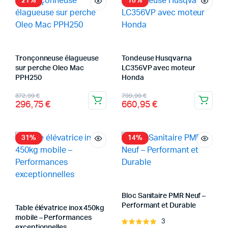
21%
18%
1
1
304,10 €.
214,46 €.
Tronçonneuse élagueuse
Tondeuse Husqvarna
sur perche Oleo Mac
LC356VP avec moteur
PPH250
Honda
Le
Le
Le
Le
372,99
€
799,99
€
296,75
€
660,95
€
prix
prix
prix
prix
initial
actuel
initial
actuel
était :
est :
était :
est :
31%
14%
372,99 €.
296,75 €.
799,99 €.
660,95 €.
Bloc Sanitaire PMR Neuf –
Performant et Durable
Table élévatrice inox 450kg
mobile – Performances
3
Note
exceptionnelles