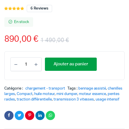
6
Reviews
Noté
6
5.00
sur 5
basé sur
En stock
notations
client
890,00
€
1 490,00
€
Le
Le
quantité
prix
prix
Ajouter au panier
Mini
dumper
initial
actuel
350
C
était :
est :
-
Catégorie :
chargement - transport
Tags :
bennage assisté
,
chenilles
Performances
larges
,
Compact
,
huile moteur
,
mini dumper
,
moteur essence
,
pentes
et
1
890,00 €.
raides
,
traction différentielle
,
transmission 3 vitesses
,
usage intensif
fiabilité
490,00 €.