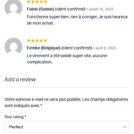
Note
5
sur 5
Fabio (Suisse)
(client confirmé)
–
juillet 16, 2025
Fonctionne super bien, rien à corriger. Je suis heureux
de mon achat.
Note
5
sur 5
Femke (Belgique)
(client confirmé)
–
août 6, 2025
Le virement a été validé super vite, aucune
complication.
Add a review
Votre adresse e-mail ne sera pas publiée.
Les champs obligatoires
sont indiqués avec
*
Your rating
*