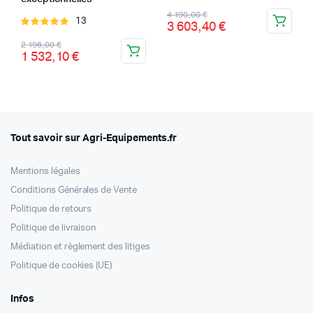
5.00
sur 5
Le
Le
4 190,00
€
13
Note
3 603,40
€
prix
prix
4.92
sur 5
Le
Le
2 196,00
€
initial
actuel
1 532,10
€
prix
prix
était :
est :
initial
actuel
4
3
était :
est :
190,00 €.
603,40 €.
2
1
196,00 €.
532,10 €.
Tout savoir sur Agri-Equipements.fr
Mentions légales
Conditions Générales de Vente
Politique de retours
Politique de livraison
Médiation et règlement des litiges
Politique de cookies (UE)
Infos