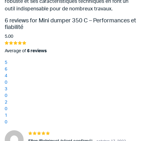
robuste et ses caractéristiques techniques en font un
outil indispensable pour de nombreux travaux.
6 reviews for
Mini dumper 350 C – Performances et
fiabilité
5.00
Noté
6
5.00
sur 5
Average of
6 reviews
basé sur
notations
5
client
6
4
0
3
0
2
0
1
0
Note
5
sur 5