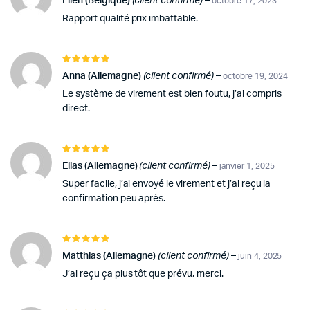
Ellen (Belgique)
(client confirmé)
–
octobre 17, 2023
Rapport qualité prix imbattable.
Note
5
sur 5
Anna (Allemagne)
(client confirmé)
–
octobre 19, 2024
Le système de virement est bien foutu, j’ai compris
direct.
Note
5
sur 5
Elias (Allemagne)
(client confirmé)
–
janvier 1, 2025
Super facile, j’ai envoyé le virement et j’ai reçu la
confirmation peu après.
Note
5
sur 5
Matthias (Allemagne)
(client confirmé)
–
juin 4, 2025
J’ai reçu ça plus tôt que prévu, merci.