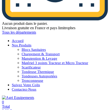
Aucun produit dans le panier.
Livraison gratuite en France et pays limitrophes
Tous les départements
Accueil
Nos Produits
Blocs Sanitaires
Chargement & Transport
Manutention & Levage
Matériel 3 points Tracteur et Micro Tracteur
Scarificateur
Tondeuse Thermique
Tondeuses Autoportées
Tronconneuse
Suivez Votre Colis
Contactez-Nous
0
Total