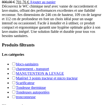
Le
Le
800,00
€
701,76
€
Ajouter au panier
prix
prix
Découvrez le WC chimique neuf avec vanne de raccordement et
initial
actuel
lave-mains, offrant des performances excellentes et une fiabilité
était :
est :
reconnue. Ses dimensions de 246 cm de hauteur, 109 cm de largeur
800,00 €.
701,76 €.
et 112 cm de profondeur en font un choix idéal pour un usage
intensif ou occasionnel. Facile à installer et à utiliser, ce produit
compact et ergonomique garantit une hygiène optimale grâce à son
lave-mains intégré. Une solution fiable et durable pour tous vos
besoins sanitaires.
Produits filtrants
Les catégories
blocs-sanitaires
chargement - transport
MANUTENTION & LEVAGE
Matériel 3 points tracteur et micro tracteur
Scarificateur
Tondeuse thermique
Tondeuses autoportées
tronconneuse