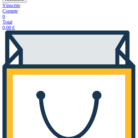
S'inscrire
Compte
0
Total
0,00
€