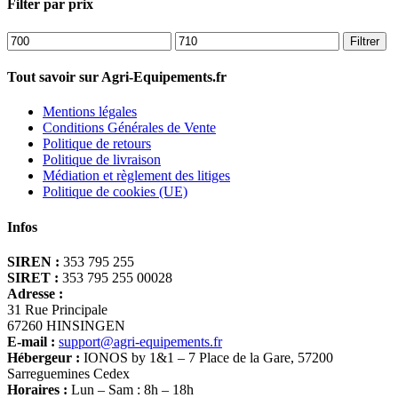
Filter par prix
Prix
Prix
Filtrer
min
max
Tout savoir sur Agri-Equipements.fr
Mentions légales
Conditions Générales de Vente
Politique de retours
Politique de livraison
Médiation et règlement des litiges
Politique de cookies (UE)
Infos
SIREN :
353 795 255
SIRET :
353 795 255 00028
Adresse :
31 Rue Principale
67260 HINSINGEN
E-mail :
support@agri-equipements.fr
Hébergeur :
IONOS by 1&1 – 7 Place de la Gare, 57200
Sarreguemines Cedex
Horaires :
Lun – Sam : 8h – 18h