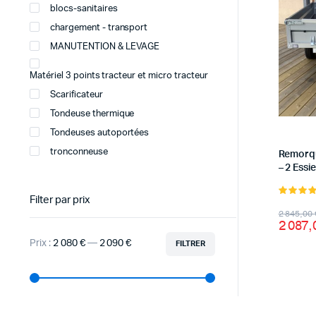
blocs-sanitaires
chargement - transport
MANUTENTION & LEVAGE
Matériel 3 points tracteur et micro tracteur
Scarificateur
Tondeuse thermique
Tondeuses autoportées
tronconneuse
Remorqu
– 2 Essi
Filter par prix
5.00
sur 
Le
Le
2 845,00
2 087
prix
prix
Prix :
2 080 €
—
2 090 €
FILTRER
initial
actuel
Prix
Prix
min
max
était :
est :
2
2
845,00
087,00