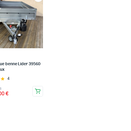
e benne Lider 39560
eux
4
Note
5
€
,00
€
 €.
 €.