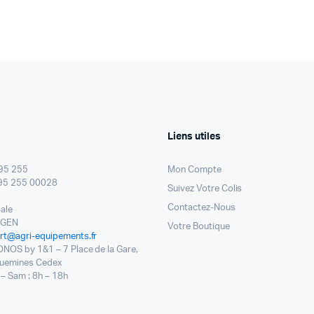
Liens utiles
95 255
Mon Compte
95 255 00028
Suivez Votre Colis
Contactez-Nous
pale
NGEN
Votre Boutique
rt@agri-equipements.fr
ONOS by 1&1 – 7 Place de la Gare,
uemines Cedex
– Sam : 8h – 18h