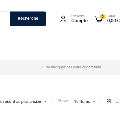
S'inscrire
Total
0
Recherche
Compte
0,00
€
Ne manquez pas cette opportunité.
Show:
lus récent au plus ancien
16 Items