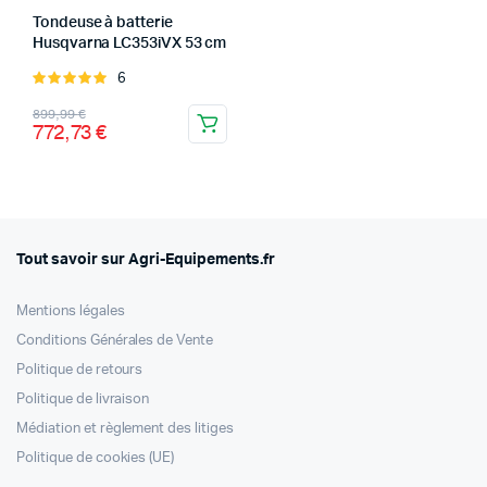
Tondeuse à batterie
Husqvarna LC353iVX 53 cm
x
x
6
Note
x
5.00
sur 5
Le
Le
899,99
€
772,73
€
prix
prix
initial
actuel
était :
est :
899,99 €.
772,73 €.
Tout savoir sur Agri-Equipements.fr
Mentions légales
Conditions Générales de Vente
Politique de retours
Politique de livraison
Médiation et règlement des litiges
Politique de cookies (UE)