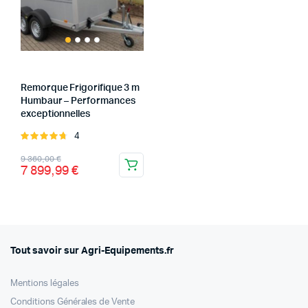
x
x
x
Remorque Frigorifique 3 m
Humbaur – Performances
exceptionnelles
4
Note
4.75
sur 5
Le
Le
9 360,00
€
7 899,99
€
prix
prix
initial
actuel
était :
est :
9
7
360,00 €.
899,99 €.
Tout savoir sur Agri-Equipements.fr
Mentions légales
Conditions Générales de Vente