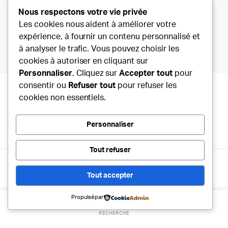
Suivez Votre Colis
Nous respectons votre vie privée
Les cookies nous aident à améliorer votre
Contactez-Nous
expérience, à fournir un contenu personnalisé et
Votre Boutique
à analyser le trafic. Vous pouvez choisir les
cookies à autoriser en cliquant sur
Personnaliser
. Cliquez sur
Accepter tout
pour
consentir ou
Refuser tout
pour refuser les
cookies non essentiels.
Personnaliser
Tout refuser
Copyright © 2020 Agri-Équipements
Agri-Équipement.fr
.
Tout accepter
Propulsé par
RECHERCHE