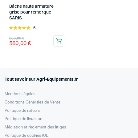
Bâche haute armature
grise pour remorque
SARIS
6
Note
5.00
sur 5
Le
Le
680,00
€
560,00
€
prix
prix
initial
actuel
était :
est :
680,00 €.
560,00 €.
Tout savoir sur Agri-Equipements.fr
Mentions légales
Conditions Générales de Vente
Politique de retours
Politique de livraison
Médiation et règlement des litiges
Politique de cookies (UE)